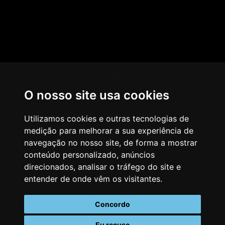
HOME
O nosso site usa cookies
AGÊNCIA
COMO PENSAMOS
Utilizamos cookies e outras tecnologias de
medição para melhorar a sua experiência de
NOSSOS SERVIÇOS
navegação no nosso site, de forma a mostrar
conteúdo personalizado, anúncios
CASES & CLIENTES
direcionados, analisar o tráfego do site e
BLOG
entender de onde vêm os visitantes.
VAGAS
Concordo
CONTATO
Eu recuso