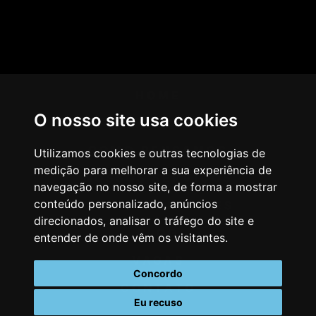
HOME
O nosso site usa cookies
AGÊNCIA
COMO PENSAMOS
Utilizamos cookies e outras tecnologias de
medição para melhorar a sua experiência de
NOSSOS SERVIÇOS
navegação no nosso site, de forma a mostrar
conteúdo personalizado, anúncios
CASES & CLIENTES
direcionados, analisar o tráfego do site e
BLOG
entender de onde vêm os visitantes.
VAGAS
Concordo
CONTATO
Eu recuso