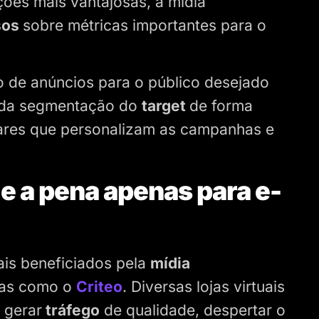
ções mais vantajosas, a mídia
isos
sobre métricas importantes para o
ão de anúncios para o público desejado
 da segmentação do
target
de forma
wares que personalizam as campanhas e
e a pena apenas para e-
ais beneficiados pela
mídia
mas como o
Criteo
. Diversas lojas virtuais
 gerar
tráfego
de qualidade, despertar o