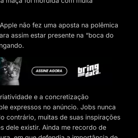
a maçã foi mordida com muita
a Apple não fez uma aposta na polêmica
 para assim estar presente na “boca do
engando.
riatividade e a concretização
ple expressos no anúncio. Jobs nunca
lo contrário, muitas de suas inspirações
 dele existir. Ainda me recordo de
tura, em que defendia a importância de