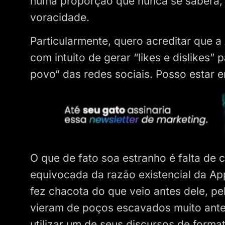
numa proporção que nunca se saberá, 
voracidade.
Particularmente, quero acreditar que 
com intuito de gerar “likes e dislikes”
povo” das redes sociais. Posso estar 
O que de fato soa estranho é falta de c
equivocada da razão existencial da Ap
fez chacota do que veio antes dele, pe
vieram de poços escavados muito antes
utilizar um de seus discursos de forma