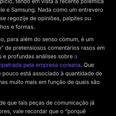
ício, tendo em vista a recente polêmica
pple e Samsung. Nada como um entrevero
e regozije de opiniões, palpites ou
nhos e formas.
do, para além do senso comum, é um
ó” de pretensiosos comentários rasos em
s e profundas análises sobre
a
impetrada pela empresa coreana
. Que
de pouco está associado à quantidade de
mas muito mais em função de quais são
 de que tais peças de comunicação já
ores, vale recordar que o “porquê