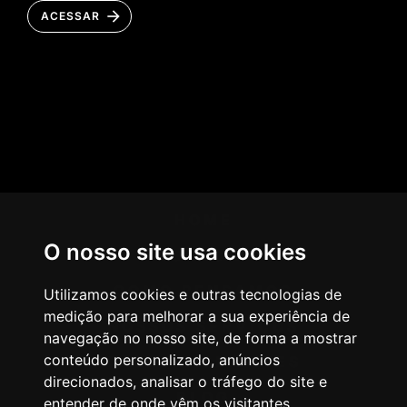
ACESSAR
HOME
O nosso site usa cookies
AGÊNCIA
COMO PENSAMOS
Utilizamos cookies e outras tecnologias de
medição para melhorar a sua experiência de
NOSSOS SERVIÇOS
navegação no nosso site, de forma a mostrar
conteúdo personalizado, anúncios
CASES & CLIENTES
direcionados, analisar o tráfego do site e
BLOG
entender de onde vêm os visitantes.